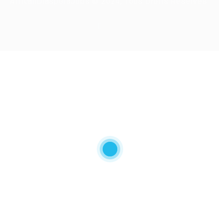
AfricanDiasporaJobs © 2024, Tous Droits Reserves.
Required 'Candidate' login to applying this job.
Click here to
deconnexion
And try again