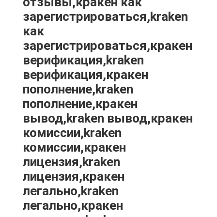
отзывы,кракен как
зарегистрироваться,kraken
как
зарегистрироваться,кракен
верификация,kraken
верификация,кракен
пополнение,kraken
пополнение,кракен
вывод,kraken вывод,кракен
комиссии,kraken
комиссии,кракен
лицензия,kraken
лицензия,кракен
легально,kraken
легально,кракен