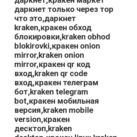
даркнет,кракен маркет
даркнет только через тор
что это,даркнет
kraken,кракен обход
блокировки,kraken obhod
blokirovki,кракен onion
mirror,kraken onion
mirror,кракен qr код
вход,kraken qr code
вход,кракен телеграм
бот,kraken telegram
bot,кракен мобильная
версия,kraken mobile
version,кракен
десктоп,kraken