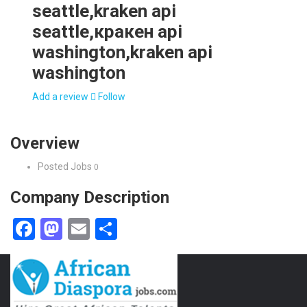
seattle,kraken api
seattle,кракен api
washington,kraken api
washington
Add a review
Follow
Overview
Posted Jobs
0
Company Description
Facebook
Mastodon
Email
Share