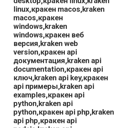
desktop,кракен linux,kraken
linux,кракен macos,kraken
macos,кракен
windows,kraken
windows,кракен веб
версия,kraken web
version,кракен api
документация,kraken api
documentation,кракен api
ключ,kraken api key,кракен
api примеры,kraken api
examples,кракен api
python,kraken api
python,кракен api php,kraken
api php,кракен api