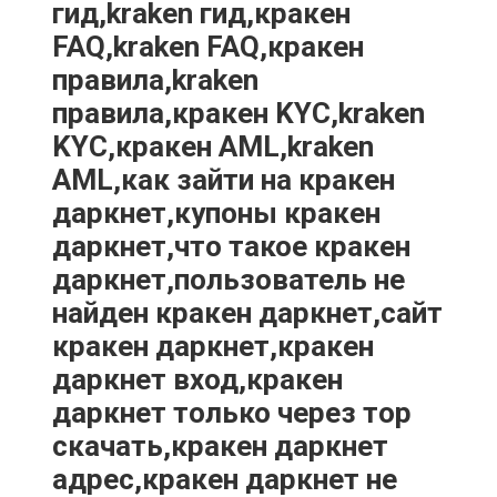
гид,kraken гид,кракен
FAQ,kraken FAQ,кракен
правила,kraken
правила,кракен KYC,kraken
KYC,кракен AML,kraken
AML,как зайти на кракен
даркнет,купоны кракен
даркнет,что такое кракен
даркнет,пользователь не
найден кракен даркнет,сайт
кракен даркнет,кракен
даркнет вход,кракен
даркнет только через тор
скачать,кракен даркнет
адрес,кракен даркнет не