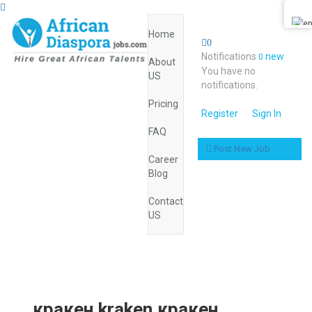
Home
0
Notifications
new
0
About
You have no
US
notifications.
Pricing
Register
Sign In
FAQ
Post New Job
Career
Blog
Contact
US
кракен,kraken,кракен