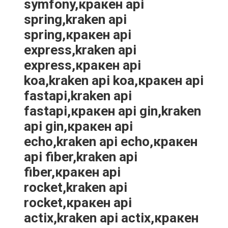
symfony,кракен api
spring,kraken api
spring,кракен api
express,kraken api
express,кракен api
koa,kraken api koa,кракен api
fastapi,kraken api
fastapi,кракен api gin,kraken
api gin,кракен api
echo,kraken api echo,кракен
api fiber,kraken api
fiber,кракен api
rocket,kraken api
rocket,кракен api
actix,kraken api actix,кракен